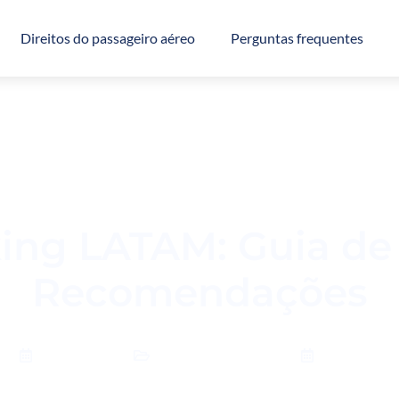
Direitos do passageiro aéreo
Perguntas frequentes
ng LATAM: Guia de 
Recomendações
20/03/2024
probelmas com voo
20/03/2024