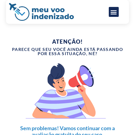
Direitos do passageiro aéreo
Perguntas frequentes
ATENÇÃO!
PARECE QUE SEU VOCÊ AINDA ESTÁ PASSANDO
POR ESSA SITUAÇÃO, NÉ?
Sem problemas! Vamos continuar com a
avaliação gratuita do seu caso.