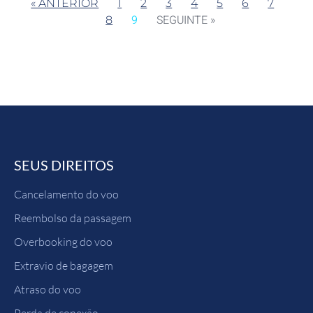
« ANTERIOR
1
2
3
4
5
6
7
9
SEGUINTE »
8
SEUS DIREITOS
Cancelamento do voo
Reembolso da passagem
Overbooking do voo
Extravio de bagagem
Atraso do voo