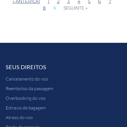
« ANTERIOR
1
2
3
4
5
6
7
9
SEGUINTE »
8
SEUS DIREITOS
Cancelamento do voo
Reembolso da passagem
Overbooking do voo
Extravio de bagagem
Atraso do voo