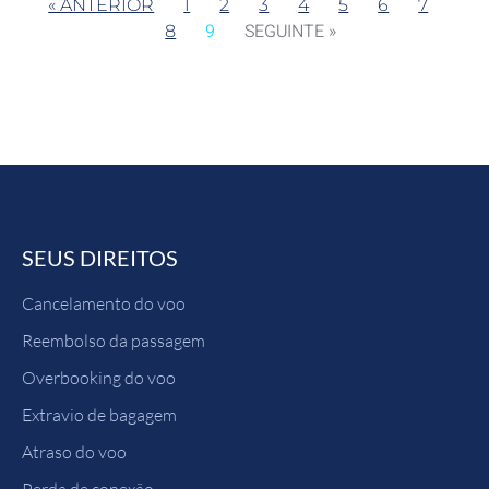
« ANTERIOR
1
2
3
4
5
6
7
9
SEGUINTE »
8
SEUS DIREITOS
Cancelamento do voo
Reembolso da passagem
Overbooking do voo
Extravio de bagagem
Atraso do voo