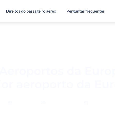
Direitos do passageiro aéreo
Perguntas frequentes
 Aeroportos da Euro
or aeroporto da Eu
27/12/2023
Dicas de Viagem
01/01/2024