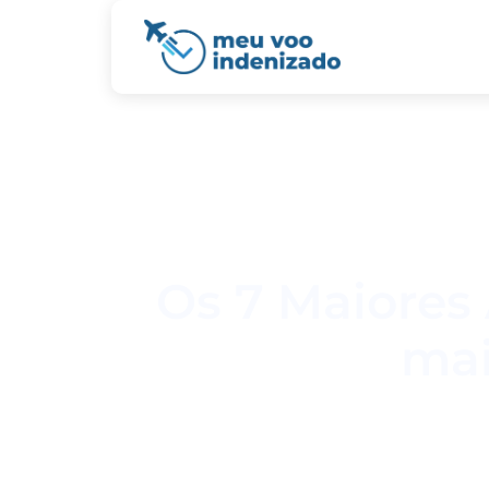
Os 7 Maiores
mai