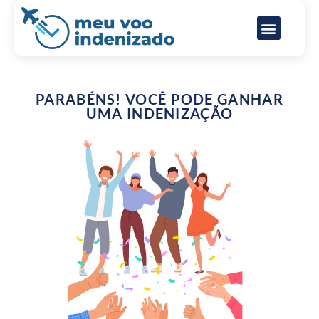
Direitos do passageiro aéreo
Perguntas frequentes
PARABÉNS! VOCÊ PODE GANHAR
UMA INDENIZAÇÃO